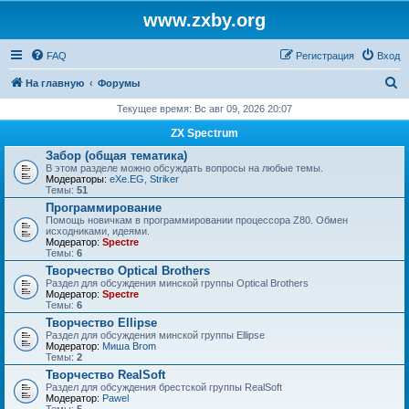
www.zxby.org
FAQ
Регистрация
Вход
П
На главную
Форумы
о
Текущее время: Вс авг 09, 2026 20:07
и
ZX Spectrum
с
Забор (общая тематика)
В этом разделе можно обсуждать вопросы на любые темы.
к
Модераторы:
eXe.EG
,
Striker
Темы:
51
Программирование
Помощь новичкам в программировании процессора Z80. Обмен
исходниками, идеями.
Модератор:
Spectre
Темы:
6
Творчество Optical Brothers
Раздел для обсуждения минской группы Optical Brothers
Модератор:
Spectre
Темы:
6
Творчество Ellipse
Раздел для обсуждения минской группы Ellipse
Модератор:
Миша Brom
Темы:
2
Творчество RealSoft
Раздел для обсуждения брестской группы RealSoft
Модератор:
Pawel