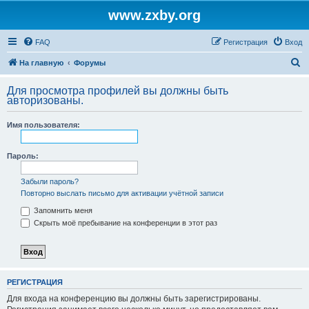
www.zxby.org
FAQ
Регистрация
Вход
П
На главную
Форумы
о
Для просмотра профилей вы должны быть
и
авторизованы.
с
Имя пользователя:
к
Пароль:
Забыли пароль?
Повторно выслать письмо для активации учётной записи
Запомнить меня
Скрыть моё пребывание на конференции в этот раз
РЕГИСТРАЦИЯ
Для входа на конференцию вы должны быть зарегистрированы.