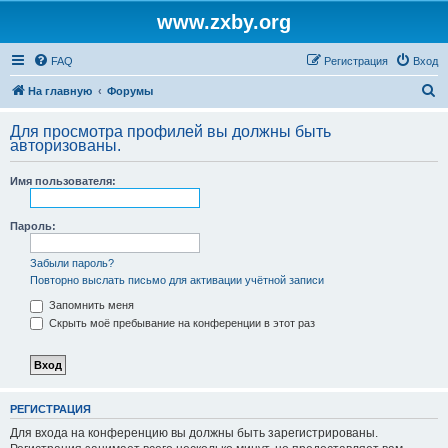
www.zxby.org
FAQ
Регистрация
Вход
П
На главную
Форумы
о
Для просмотра профилей вы должны быть
и
авторизованы.
с
Имя пользователя:
к
Пароль:
Забыли пароль?
Повторно выслать письмо для активации учётной записи
Запомнить меня
Скрыть моё пребывание на конференции в этот раз
РЕГИСТРАЦИЯ
Для входа на конференцию вы должны быть зарегистрированы.