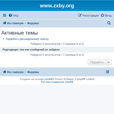
www.zxby.org
FAQ
Регистрация
Вход
П
На главную
Форумы
о
Активные темы
и
Перейти к расширенному поиску
с
Найдено 0 результатов • Страница
1
из
1
к
Подходящих тем или сообщений не найдено.
Найдено 0 результатов • Страница
1
из
1
Перейти
На главную
Форумы
Создано на основе
phpBB
® Forum Software © phpBB Limited
Русская поддержка phpBB