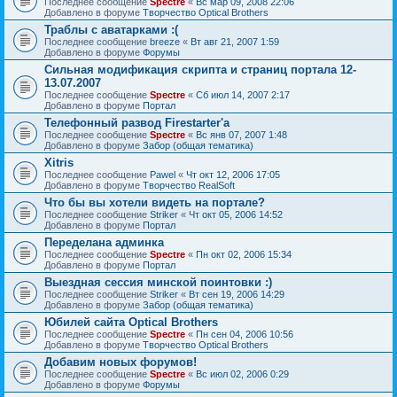
Последнее сообщение
Spectre
«
Вс мар 09, 2008 22:06
Добавлено в форуме
Творчество Optical Brothers
Траблы с аватарками :(
Последнее сообщение
breeze
«
Вт авг 21, 2007 1:59
Добавлено в форуме
Форумы
Сильная модификация скрипта и страниц портала 12-
13.07.2007
Последнее сообщение
Spectre
«
Сб июл 14, 2007 2:17
Добавлено в форуме
Портал
Телефонный развод Firestarter'а
Последнее сообщение
Spectre
«
Вс янв 07, 2007 1:48
Добавлено в форуме
Забор (общая тематика)
Xitris
Последнее сообщение
Pawel
«
Чт окт 12, 2006 17:05
Добавлено в форуме
Творчество RealSoft
Что бы вы хотели видеть на портале?
Последнее сообщение
Striker
«
Чт окт 05, 2006 14:52
Добавлено в форуме
Портал
Переделана админка
Последнее сообщение
Spectre
«
Пн окт 02, 2006 15:34
Добавлено в форуме
Портал
Выездная сессия минской поинтовки :)
Последнее сообщение
Striker
«
Вт сен 19, 2006 14:29
Добавлено в форуме
Забор (общая тематика)
Юбилей сайта Optical Brothers
Последнее сообщение
Spectre
«
Пн сен 04, 2006 10:56
Добавлено в форуме
Творчество Optical Brothers
Добавим новых форумов!
Последнее сообщение
Spectre
«
Вс июл 02, 2006 0:29
Добавлено в форуме
Форумы