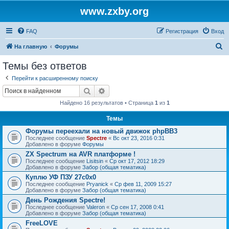
www.zxby.org
FAQ
Регистрация
Вход
П
На главную
Форумы
о
Темы без ответов
и
Перейти к расширенному поиску
с
Поиск
Расширенный поиск
к
Найдено 16 результатов • Страница
1
из
1
Темы
Форумы переехали на новый движок phpBB3
Последнее сообщение
Spectre
«
Вс окт 23, 2016 0:31
Добавлено в форуме
Форумы
ZX Spectrum на AVR платформе !
Последнее сообщение
Lisitsin
«
Ср окт 17, 2012 18:29
Добавлено в форуме
Забор (общая тематика)
Куплю УФ ПЗУ 27с0х0
Последнее сообщение
Pryanick
«
Ср фев 11, 2009 15:27
Добавлено в форуме
Забор (общая тематика)
День Рождения Spectre!
Последнее сообщение
Valeron
«
Ср сен 17, 2008 0:41
Добавлено в форуме
Забор (общая тематика)
FreeLOVE