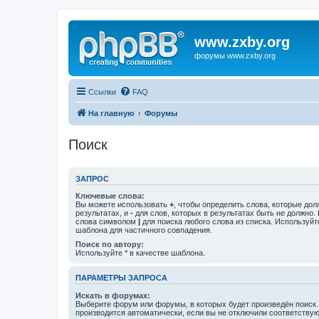
www.zxby.org
форумы www.zxby.org
Ссылки
FAQ
На главную
Форумы
Поиск
ЗАПРОС
Ключевые слова:
Вы можете использовать
+
, чтобы определить слова, которые дол
результатах, и
-
для слов, которых в результатах быть не должно.
слова символом
|
для поиска любого слова из списка. Используй
шаблона для частичного совпадения.
Поиск по автору:
Используйте * в качестве шаблона.
ПАРАМЕТРЫ ЗАПРОСА
Искать в форумах:
Выберите форум или форумы, в которых будет произведён поиск
производится автоматически, если вы не отключили соответству