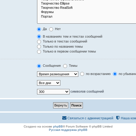
Да
Нет
В названиях тем и текстах сообщений
Только в текстах сообщений
Только по названию темы
Только в первом сообщении темы
Сообщения
Темы
по возрастанию
по убыван
символов сообщений
Связаться с администрацией
Наша ком
Создано на основе
phpBB
® Forum Software © phpBB Limited
Русская поддержка phpBB