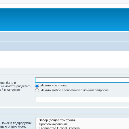
жны быть в
Искать все слова
 Вы можете разделить
те
*
в качестве
Искать любое слово/поиск с языком запросов
. Поиск в подфорумах
ющую опцию ниже.