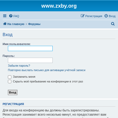
www.zxby.org
FAQ
Регистрация
Вход
П
На главную
Форумы
о
Вход
и
с
Имя пользователя:
к
Пароль:
Забыли пароль?
Повторно выслать письмо для активации учётной записи
Запомнить меня
Скрыть моё пребывание на конференции в этот раз
РЕГИСТРАЦИЯ
Для входа на конференцию вы должны быть зарегистрированы.
Регистрация занимает всего несколько минут, но предоставляет вам