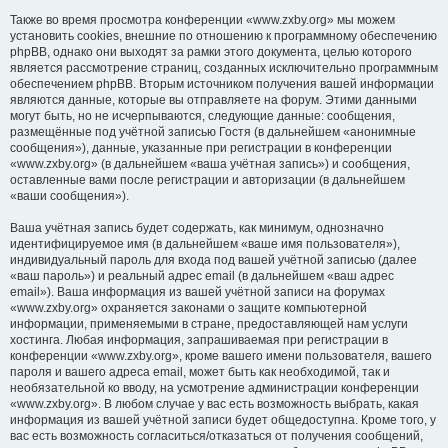
Также во время просмотра конференции «www.zxby.org» мы можем
установить cookies, внешние по отношению к программному обеспечению
phpBB, однако они выходят за рамки этого документа, целью которого
является рассмотрение страниц, созданных исключительно программным
обеспечением phpBB. Вторым источником получения вашей информации
являются данные, которые вы отправляете на форум. Этими данными
могут быть, но не исчерпываются, следующие данные: сообщения,
размещённые под учётной записью Гостя (в дальнейшем «анонимные
сообщения»), данные, указанные при регистрации в конференции
«www.zxby.org» (в дальнейшем «ваша учётная запись») и сообщения,
оставленные вами после регистрации и авторизации (в дальнейшем
«ваши сообщения»).
Ваша учётная запись будет содержать, как минимум, однозначно
идентифицируемое имя (в дальнейшем «ваше имя пользователя»),
индивидуальный пароль для входа под вашей учётной записью (далее
«ваш пароль») и реальный адрес email (в дальнейшем «ваш адрес
email»). Ваша информация из вашей учётной записи на форумах
«www.zxby.org» охраняется законами о защите компьютерной
информации, применяемыми в стране, предоставляющей нам услуги
хостинга. Любая информация, запрашиваемая при регистрации в
конференции «www.zxby.org», кроме вашего имени пользователя, вашего
пароля и вашего адреса email, может быть как необходимой, так и
необязательной ко вводу, на усмотрение администрации конференции
«www.zxby.org». В любом случае у вас есть возможность выбрать, какая
информация из вашей учётной записи будет общедоступна. Кроме того, у
вас есть возможность согласиться/отказаться от получения сообщений,