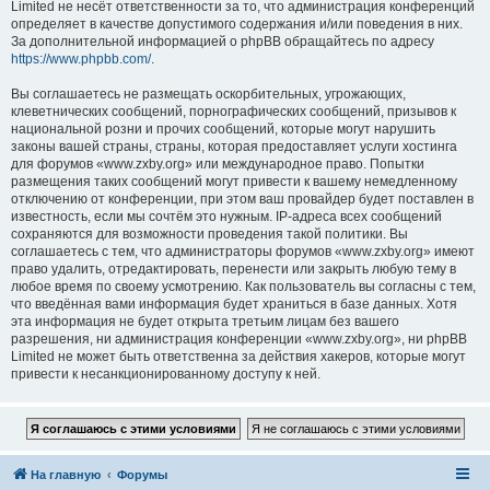
Limited не несёт ответственности за то, что администрация конференций
определяет в качестве допустимого содержания и/или поведения в них.
За дополнительной информацией о phpBB обращайтесь по адресу
https://www.phpbb.com/
.
Вы соглашаетесь не размещать оскорбительных, угрожающих,
клеветнических сообщений, порнографических сообщений, призывов к
национальной розни и прочих сообщений, которые могут нарушить
законы вашей страны, страны, которая предоставляет услуги хостинга
для форумов «www.zxby.org» или международное право. Попытки
размещения таких сообщений могут привести к вашему немедленному
отключению от конференции, при этом ваш провайдер будет поставлен в
известность, если мы сочтём это нужным. IP-адреса всех сообщений
сохраняются для возможности проведения такой политики. Вы
соглашаетесь с тем, что администраторы форумов «www.zxby.org» имеют
право удалить, отредактировать, перенести или закрыть любую тему в
любое время по своему усмотрению. Как пользователь вы согласны с тем,
что введённая вами информация будет храниться в базе данных. Хотя
эта информация не будет открыта третьим лицам без вашего
разрешения, ни администрация конференции «www.zxby.org», ни phpBB
Limited не может быть ответственна за действия хакеров, которые могут
привести к несанкционированному доступу к ней.
На главную
Форумы