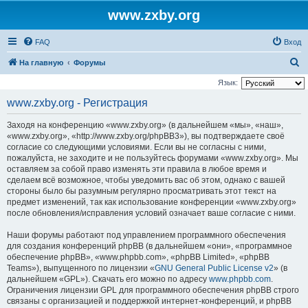
www.zxby.org
FAQ
Вход
П
На главную
Форумы
о
Язык:
и
www.zxby.org - Регистрация
с
Заходя на конференцию «www.zxby.org» (в дальнейшем «мы», «наш»,
к
«www.zxby.org», «http://www.zxby.org/phpBB3»), вы подтверждаете своё
согласие со следующими условиями. Если вы не согласны с ними,
пожалуйста, не заходите и не пользуйтесь форумами «www.zxby.org». Мы
оставляем за собой право изменять эти правила в любое время и
сделаем всё возможное, чтобы уведомить вас об этом, однако с вашей
стороны было бы разумным регулярно просматривать этот текст на
предмет изменений, так как использование конференции «www.zxby.org»
после обновления/исправления условий означает ваше согласие с ними.
Наши форумы работают под управлением программного обеспечения
для создания конференций phpBB (в дальнейшем «они», «программное
обеспечение phpBB», «www.phpbb.com», «phpBB Limited», «phpBB
Teams»), выпущенного по лицензии «
GNU General Public License v2
» (в
дальнейшем «GPL»). Скачать его можно по адресу
www.phpbb.com
.
Ограничения лицензии GPL для программного обеспечения phpBB строго
связаны с организацией и поддержкой интернет-конференций, и phpBB