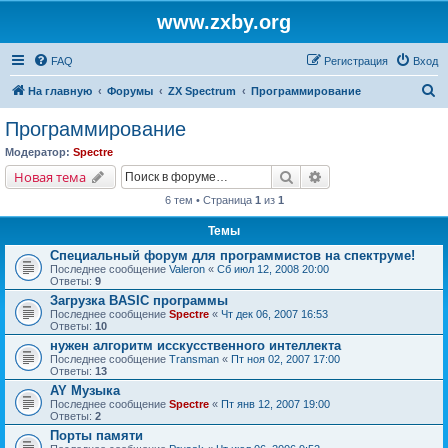
www.zxby.org
FAQ
Регистрация
Вход
П
На главную
Форумы
ZX Spectrum
Программирование
о
Программирование
и
Модератор:
Spectre
с
Поиск
Расширенный поис
Новая тема
к
6 тем • Страница
1
из
1
Темы
Специальный форум для программистов на спектруме!
Последнее сообщение
Valeron
«
Сб июл 12, 2008 20:00
Ответы:
9
Загрузка BASIC программы
Последнее сообщение
Spectre
«
Чт дек 06, 2007 16:53
Ответы:
10
нужен алгоритм исскусственного интеллекта
Последнее сообщение
Transman
«
Пт ноя 02, 2007 17:00
Ответы:
13
AY Музыка
Последнее сообщение
Spectre
«
Пт янв 12, 2007 19:00
Ответы:
2
Порты памяти