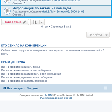
Последнее сообщение
Prusak
«
Чт июл 06, 2006 9:52
Ответы:
6
Информация по тактам на команды
Последнее сообщение
darkSAM
«
Вс июл 02, 2006 14:05
Ответы:
2
Новая тема
6 тем • Страница
1
из
1
Перейти
КТО СЕЙЧАС НА КОНФЕРЕНЦИИ
Сейчас этот форум просматривают: нет зарегистрированных пользователей и 1
гость
ПРАВА ДОСТУПА
Вы
не можете
начинать темы
Вы
не можете
отвечать на сообщения
Вы
не можете
редактировать свои сообщения
Вы
не можете
удалять свои сообщения
Вы
не можете
добавлять вложения
На главную
Форумы
Создано на основе
phpBB
® Forum Software © phpBB Limited
Русская поддержка phpBB