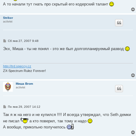
е
А то начали тут гнать про скрытый его кодерский талант
н
и
е
Striker
activist
С
Сб янв 27, 2007 9:48
о
о
Эхх, Миша - ты не понял - это же был долгопланируемый развод
б
щ
е
н
и
http://trd.speccy.cz
е
ZX-Spectrum Rulez Forever!
Миша Brom
activist
С
Пн янв 29, 2007 14:12
о
о
Так я ж на него и не купился !!!! И всегда утверждал, что Seth демки
б
не писал
а кто поверил, так тому и надо
щ
е
А вообще, прикольно получилось
н
и
е