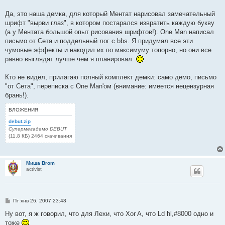
Да, это наша демка, для который Ментат нарисовал замечательный
шрифт "вырви глаз", в котором постарался извратить каждую букву
(а у Ментата большой опыт рисования шрифтов!). One Man написал
письмо от Сета и поддельный лог с bbs. Я придумал все эти
чумовые эффекты и накодил их по максимуму топорно, но они все
равно выглядят лучше чем я планировал.
Кто не видел, прилагаю полный комплект демки: само демо, письмо
"от Сета", переписка с One Man'ом (внимание: имеется нецензурная
брань!).
ВЛОЖЕНИЯ
debut.zip
Супермегадемо DEBUT
(11.8 КБ) 2464 скачивания
Миша Brom
activist
С
Пт янв 26, 2007 23:48
о
о
Ну вот, я ж говорил, что для Лехи, что Xor A, что Ld hl,#8000 одно и
б
тоже
щ