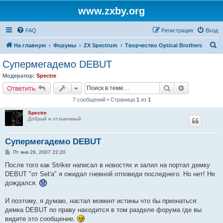
www.zxby.org
FAQ
Регистрация
Вход
П
На главную
Форумы
ZX Spectrum
Творчество Optical Brothers
о
Супермегадемо DEBUT
и
Модератор:
Spectre
с
Поиск
Расширенн
Ответить
к
7 сообщений • Страница
1
из
1
Spectre
Добрый и отзывчивый
Супермегадемо DEBUT
С
Пт янв 26, 2007 22:20
о
о
После того как Striker написал в новостях и залил на портал демку
б
DEBUT "от Set'а" я ожидал гневной отповеди последнего. Но нет! Не
щ
е
дождался.
н
и
е
И поэтому, я думаю, настал момент истины что бы признаться:
демка DEBUT по праву находится в том разделе форума где вы
видите это сообщение.