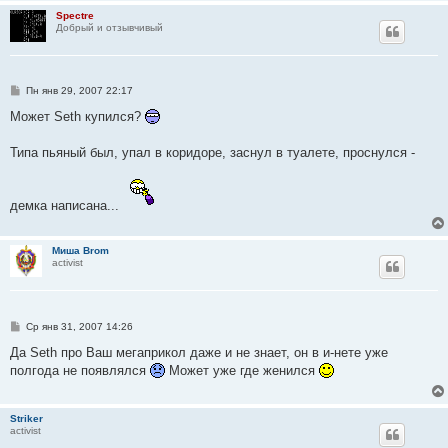
Spectre
Добрый и отзывчивый
С
Пн янв 29, 2007 22:17
о
о
Может Seth купился?
б
щ
е
Типа пьяный был, упал в коридоре, заснул в туалете, проснулся -
н
и
е
демка написана...
Миша Brom
activist
С
Ср янв 31, 2007 14:26
о
о
Да Seth про Ваш мегаприкол даже и не знает, он в и-нете уже
б
полгода не появлялся
Может уже где женился
щ
е
н
и
Striker
е
activist