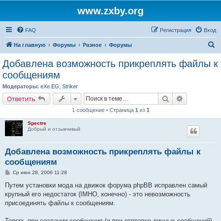
www.zxby.org
FAQ
Регистрация
Вход
П
На главную
Форумы
Разное
Форумы
о
Добавлена возможность прикреплять файлы к
и
сообщениям
с
Модераторы:
eXe.EG
,
Striker
к
Поиск
Расширенн
Ответить
1 сообщение • Страница
1
из
1
Spectre
Добрый и отзывчивый
Добавлена возможность прикреплять файлы к
сообщениям
С
Ср июн 28, 2006 11:28
о
о
Путем установки мода на движок форума phpBB исправлен самый
б
крупный его недостаток (IMHO, конечно) - это невозможность
щ
е
присоединять файлы к сообщениям.
н
и
е
Теперь при создании сообщения (и при отправке личных сообщений)