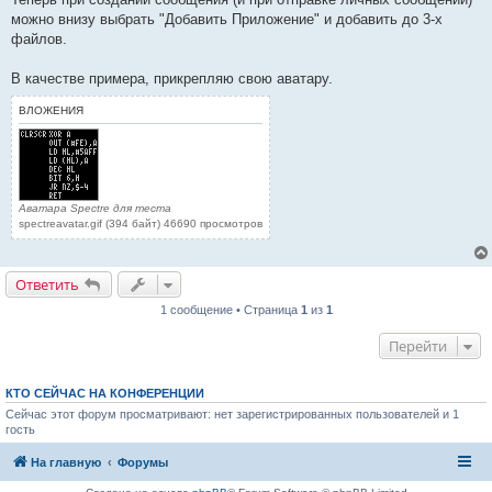
можно внизу выбрать "Добавить Приложение" и добавить до 3-х
файлов.
В качестве примера, прикрепляю свою аватару.
ВЛОЖЕНИЯ
Аватара Spectre для теста
spectreavatar.gif (394 байт) 46690 просмотров
Ответить
1 сообщение • Страница
1
из
1
Перейти
КТО СЕЙЧАС НА КОНФЕРЕНЦИИ
Сейчас этот форум просматривают: нет зарегистрированных пользователей и 1
гость
На главную
Форумы