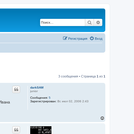
Поиск
Расширенный по
Регистрация
Вход
3 сообщения • Страница
1
из
1
darkSAM
junior
Сообщения:
5
Зарегистрирован:
Вс июл 02, 2006 2:43
Ивана
В
е
р
н