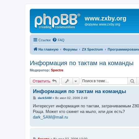
www.zxby.org
форумы www.zxby.org
Ссылки
FAQ
На главную
Форумы
ZX Spectrum
Программирован
Информация по тактам на команды
Модератор:
Spectre
П
Ответить
Информация по тактам на команды
С
darkSAM
»
Вс июл 02, 2006 2:49
о
о
Интересует информация по тактам, затрачиваемым Z80 
б
Роща. Может кто скинет на мыло, или док есть?
щ
е
dark_SAM@mail.ru
н
и
е
С
Spectre
»
Вс июл 02, 2006 13:00