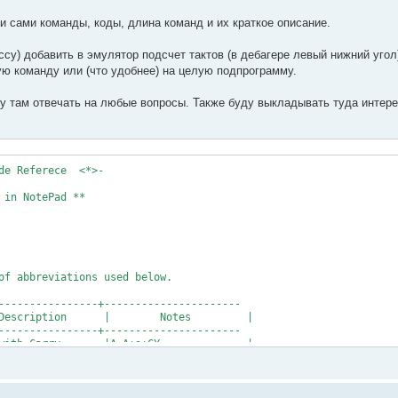
 и сами команды, коды, длина команд и их краткое описание.
ccy) добавить в эмулятор подсчет тактов (в дебагере левый нижний угол)
ую команду или (что удобнее) на целую подпрограмму.
 там отвечать на любые вопросы. Также буду выкладывать туда интер
            |                      |
|DEC HL       | 6  | 1 |      |2B          |                     |                      |
|DEC SP       | 6  | 1 |      |3B          |                     |                      |
|DEC IX       | 10 | 2 |------|DD 2B       |Decrement            |xx=xx-1               |
|DEC IY       | 10 | 2 |      |FD 2B       |                     |                      |
+-------------+----+---+------+------------+---------------------+----------------------+
|DI           | 4  | 1 |------|F3          |Disable Interrupts   |                      |
+-------------+----+---+------+------------+---------------------+----------------------+
|DJNZ $+2     |13/8| 1 |------|10          |Dec., Jump Non-Zero  |B=B-1 till B=0        |
+-------------+----+---+------+------------+---------------------+----------------------+
|EI           | 4  | 1 |------|FB          |Enable Interrupts    |                      |
+-------------+----+---+------+------------+---------------------+----------------------+
|EX (SP),HL   | 19 | 1 |------|E3          |Exchange             |(SP)<->HL             |
|EX (SP),IX   | 23 | 2 |------|DD E3       |                     |(SP)<->xx             |
|EX (SP),IY   | 23 | 2 |      |FD E3       |                     |                      |
|EX AF,AF'    | 4  | 1 |------|08          |                     |AF<->AF'              |
|EX DE,HL     | 4  | 1 |------|EB          |                     |DE<->HL               |
|EXX          | 4  | 1 |------|D9          |Exchange             |qq<->qq'   (except AF)|
+-------------+----+---+------+------------+---------------------+----------------------+
|HALT         | 4  | 1 |------|76          |Halt                 |                      |
+-------------+----+---+------+------------+---------------------+----------------------+
|IM 0         | 8  | 2 |------|ED 46       |Interrupt Mode       |             (n=0,1,2)|
|IM 1         | 8  | 2 |      |ED 56       |                     |                      |
|IM 2         | 8  | 2 |      |ED 5E       |                     |                      |
+-------------+----+---+------+------------+---------------------+----------------------+
|IN A,(N)     | 11 | 2 |------|DB XX       |Input                |A=(n)                 |
|IN (C)       | 12 | 2 |***P0-|ED 70       |Input*               |         (Unsupported)|
|IN A,(C)     | 12 | 2 |***P0-|ED 78       |Input                |r=(C)                 |
|IN B,(C)     | 12 | 2 |      |ED 40       |                     |                      |
|IN C,(C)     |