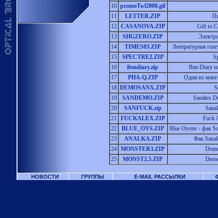
10
promoTwl2008.gif
11
LETTER.ZIP
Пи
12
CASANOVA.ZIP
Gift to 
13
SHGZERO.ZIP
Электро
14
TIMES03.ZIP
Литературная газе
15
SPECTRE2.ZIP
S
16
ibmdiary.zip
Ibm Diary и
17
PHA-Q.ZIP
Один из мног
18
DEMOSANX.ZIP
S
19
SANDEMO.ZIP
Sanalex D
20
SANFUCK.zip
Sana
21
FUCKALEX.ZIP
Fuck A
22
BLUE_OYS.ZIP
Blue Oyster - фак S
23
ANALKA.ZIP
Фак Sanal
24
MONSTER3.ZIP
Demo 
25
MONST2.5.ZIP
Demo 