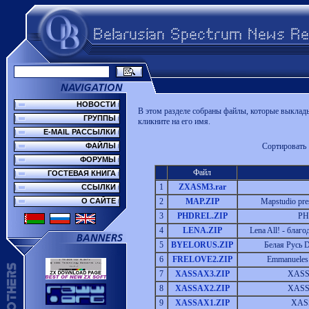
НОВОСТИ
В этом разделе собраны файлы, которые выклады
ГРУППЫ
кликните на его имя.
E-MAIL РАССЫЛКИ
ФАЙЛЫ
Сортировать
ФОРУМЫ
Файл
ГОСТЕВАЯ КНИГА
1
ZXASM3.rar
ССЫЛКИ
О САЙТЕ
2
MAP.ZIP
Mapstudio pre
3
PHDREL.ZIP
PHD
4
LENA.ZIP
Lena All! - благ
5
BYELORUS.ZIP
Белая Русь D
6
FRELOVE2.ZIP
Emmanueles 
7
XASSAX3.ZIP
XASSA
8
XASSAX2.ZIP
XASSA
9
XASSAX1.ZIP
XASS