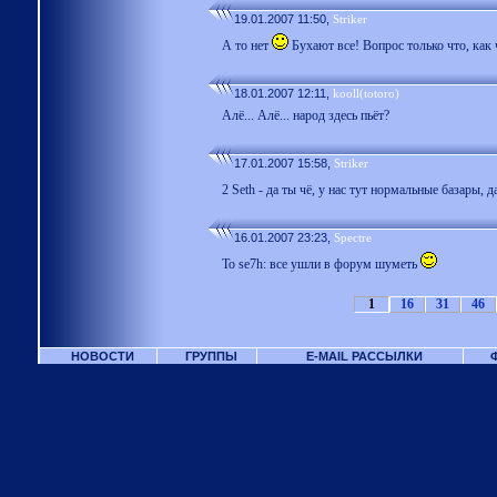
19.01.2007 11:50,
Striker
А то нет
Бухают все! Вопрос только что, как 
18.01.2007 12:11,
kooll(totoro)
Алё... Алё... народ здесь пьёт?
17.01.2007 15:58,
Striker
2 Seth - да ты чё, у нас тут нормальные базары,
16.01.2007 23:23,
Spectre
To se7h: все ушли в форум шуметь
1
16
31
46