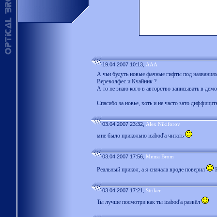
19.04.2007 10:13,
AAA
А чьи будуть новые фачные гифты под названиям
Вереволфес и Кчайник ?
А то не знаю кого в авторство записывать в демо
Спасибо за новье, хоть и не часто зато диффици
03.04.2007 23:32,
Alex Nikiforov
мне было прикольно icabod'a читать
03.04.2007 17:56,
Миша Brom
Реальный прикол, а я сначала вроде поверил
Н
03.04.2007 17:21,
Striker
Ты лучше посмотри как ты icabod'a развёл