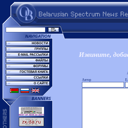
НОВОСТИ
ГРУППЫ
Извините, доба
E-MAIL РАССЫЛКИ
ФАЙЛЫ
ФОРУМЫ
ГОСТЕВАЯ КНИГА
ССЫЛКИ
Автор
E
О САЙТЕ