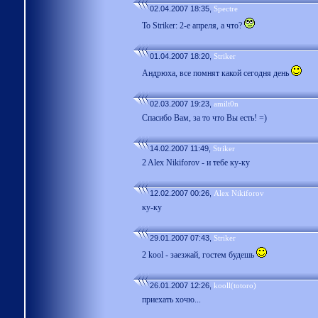
02.04.2007 18:35,
Spectre
To Striker: 2-е апреля, а что?
01.04.2007 18:20,
Striker
Андрюха, все помнят какой сегодня день
02.03.2007 19:23,
amilt0n
Спасибо Вам, за то что Вы есть! =)
14.02.2007 11:49,
Striker
2 Alex Nikiforov - и тебе ку-ку
12.02.2007 00:26,
Alex Nikiforov
ку-ку
29.01.2007 07:43,
Striker
2 kool - заезжай, гостем будешь
26.01.2007 12:26,
kooll(totoro)
приехать хочю...