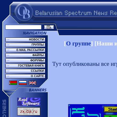
НОВОСТИ
[
О группе
] [Наши и
ГРУППЫ
E-MAIL РАССЫЛКИ
ФАЙЛЫ
ФОРУМЫ
Тут опубликованы все иг
ГОСТЕВАЯ КНИГА
ССЫЛКИ
О САЙТЕ