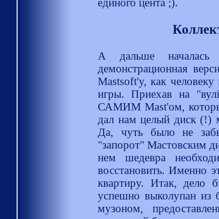
единого цента ;).
Коллект
А дальше началась 
демонстрационная верси
Mastsoft'у, как человек
игры. Приехав на "вул
САМИМ Mast'ом, который
дал нам целый диск (!) 
Да, чуть было не забы
"запорот" Мастовским д
нем шедевра необходи
восстановить. Именно э
квартиру. Итак, дело 
успешно выколупан из б
музоном, предоставл